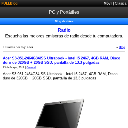
FULLBlog
Móvil
|
Clásica
PC y Portátiles
Blog de rittee
Radio
Escucha las mejores emisoras de radio desde tu computadora.
Entradas por tag:
acer
«
Blog
Acer S3-951-2464G34ISS Ultrabook - Intel I5 2467, 4GB RAM, Disco
duro de 320GB + 20GB SSD, pantalla de 13.3 pulgadas
23 de Mayo, 2012 |
General
Acer S3-951-2464G34ISS Ultrabook - Intel I5 2467, 4GB RAM, Disco
duro de 320GB + 20GB SSD,
pantalla
de 13.3 pulgadas