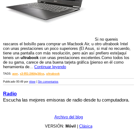
Si no quereis
rascaros el bolsillo para comprar un Macbook Air, u otro ultrabook Intel
con unas prestaciones un poco superiores (El Asus, si mal no recuerdo,
tiene una pantalla con más resolución, pero aún así prefiero este)aquí
teneis un
ultrabook
con unas prestaciones excelentes.Como todos los
de su gama, carece de una buena tarjeta gráfica (pienso en él como
herramienta de...
Continuar leyendo
TAGS:
acer
,
s3-951-2464g34iss
,
ultrabook
Publicado 00:49 por
rittee
|
Sin comentarios
Radio
Escucha las mejores emisoras de radio desde tu computadora.
Archivo del blog
VERSIÓN:
Móvil
|
Clásica