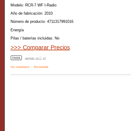
Modelo: RCR-7 WF I-Radio
Año de fabricación: 2010
Número de producto: 4711317991016
Energía
Pilas / baterías incluidas: No
>>> Comparar Precios
sangean
,
rcr-7
,
wf
Sin comentarios
·
Recomendar