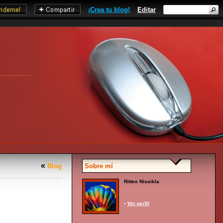
¡Crea tu blog!
Editar
«
Blog
Sobre mí
Rittee Nisaikla
▪
Ver perfil