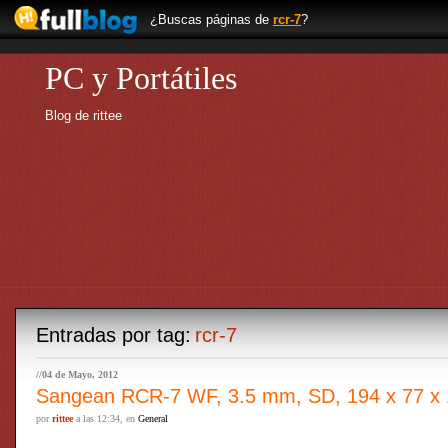
¿Buscas páginas de
rcr-7
?
PC y Portátiles
Blog de rittee
Entradas por tag:
rcr-7
//04 de Mayo, 2012
Sangean RCR-7 WF, 3.5 mm, SD, 194 x 77 x
por
rittee
a las 12:34, en
General