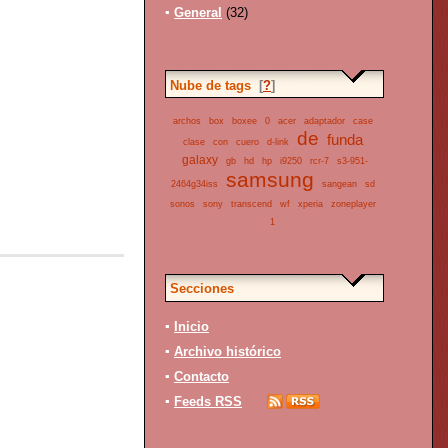
▪
General
(32)
Nube de tags
[
?
]
archos
box
boxee
0
acer
adaptador
case
de
funda
clase
con
cuero
d-link
galaxy
gb
hd
hp
i9250
rcr-7
s3-951-
samsung
2464g34iss
sangean
sd
sonos
sony
transcend
wf
xperia
zoneplayer
1
Secciones
▪
Inicio
▪
Archivo histórico
▪
Contacto
▪
Feeds RSS