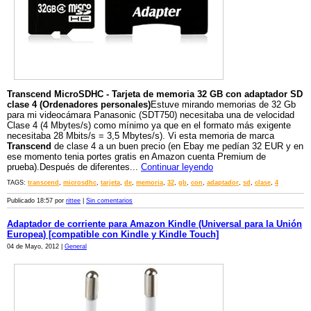
Transcend MicroSDHC - Tarjeta de memoria 32 GB con
adaptador
SD
clase 4 (Ordenadores personales)
Estuve mirando memorias de 32 Gb
para mi videocámara Panasonic (SDT750) necesitaba una de velocidad
Clase 4 (4 Mbytes/s) como mínimo ya que en el formato más exigente
necesitaba 28 Mbits/s = 3,5 Mbytes/s). Vi esta memoria de marca
Transcend
de clase 4 a un buen precio (en Ebay me pedían 32 EUR y en
ese momento tenia portes gratis en Amazon cuenta Premium de
prueba).Después de diferentes...
Continuar leyendo
TAGS:
transcend
,
microsdhc
,
tarjeta
,
de
,
memoria
,
32
,
gb
,
con
,
adaptador
,
sd
,
clase
,
4
Publicado 18:57 por
rittee
|
Sin comentarios
Adaptador de corriente para Amazon Kindle (Universal para la Unión
Europea) [compatible con Kindle y Kindle Touch]
04 de Mayo, 2012 |
General