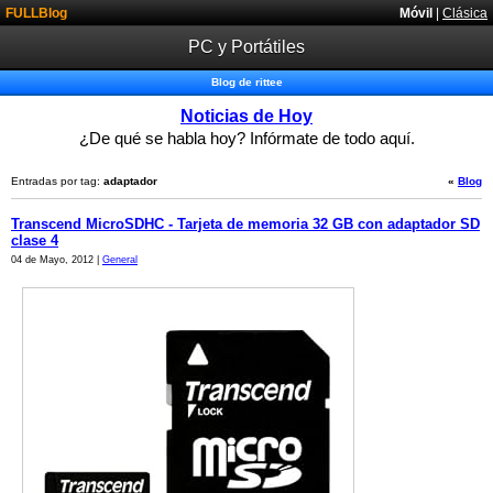
FULLBlog
Móvil
|
Clásica
PC y Portátiles
Blog de rittee
Noticias de Hoy
¿De qué se habla hoy? Infórmate de todo aquí.
Entradas por tag:
adaptador
«
Blog
Transcend MicroSDHC - Tarjeta de memoria 32 GB con adaptador SD
clase 4
04 de Mayo, 2012 |
General