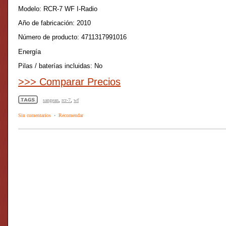
Modelo: RCR-7 WF I-Radio
Año de fabricación: 2010
Número de producto: 4711317991016
Energía
Pilas / baterías incluidas: No
>>> Comparar Precios
sangean
,
rcr-7
,
wf
Sin comentarios
·
Recomendar