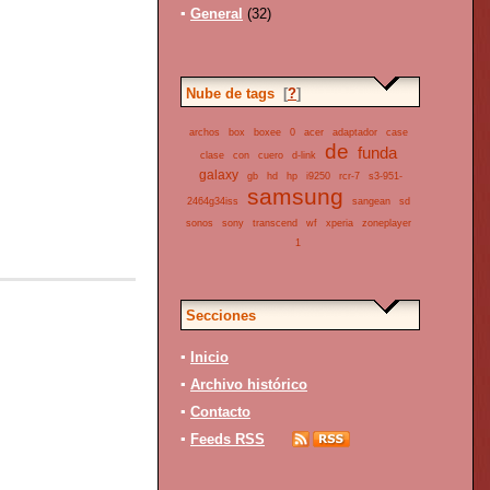
▪
General
(32)
Nube de tags
[
?
]
archos
box
boxee
0
acer
adaptador
case
de
funda
clase
con
cuero
d-link
galaxy
gb
hd
hp
i9250
rcr-7
s3-951-
samsung
2464g34iss
sangean
sd
sonos
sony
transcend
wf
xperia
zoneplayer
1
Secciones
▪
Inicio
▪
Archivo histórico
▪
Contacto
▪
Feeds RSS