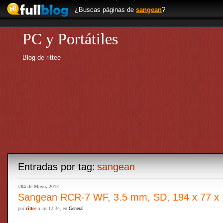
¿Buscas páginas de
sangean
?
PC y Portátiles
Blog de rittee
Entradas por tag:
sangean
//04 de Mayo, 2012
Sangean RCR-7 WF, 3.5 mm, SD, 194 x 77 x
por
rittee
a las 12:34, en
General