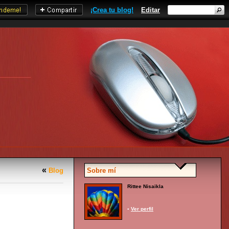
¡Crea tu blog!
Editar
«
Blog
Sobre mí
Rittee Nisaikla
▪
Ver perfil