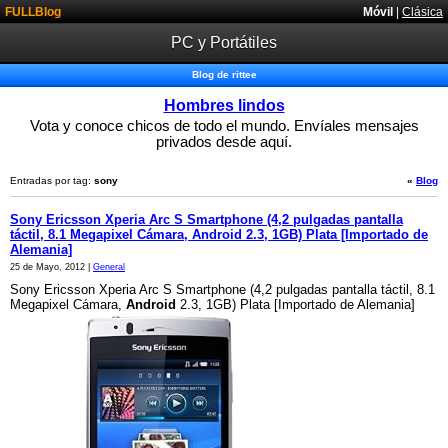
FULLBlog
Móvil
|
Clásica
PC y Portátiles
Blog de rittee
Hombres lindos
Vota y conoce chicos de todo el mundo. Envíales mensajes
privados desde aquí.
Entradas por tag:
sony
«
Blog
Sony Ericsson Xperia Arc S Smartphone (4,2 pulgadas pantalla
táctil, 8.1 Megapixel Cámara, Android 2.3, 1GB) Plata [Importado de
Alemania]
25 de Mayo, 2012 |
General
Sony Ericsson Xperia Arc S Smartphone (4,2 pulgadas pantalla táctil, 8.1
Megapixel Cámara,
Android
2.3, 1GB) Plata [Importado de Alemania]