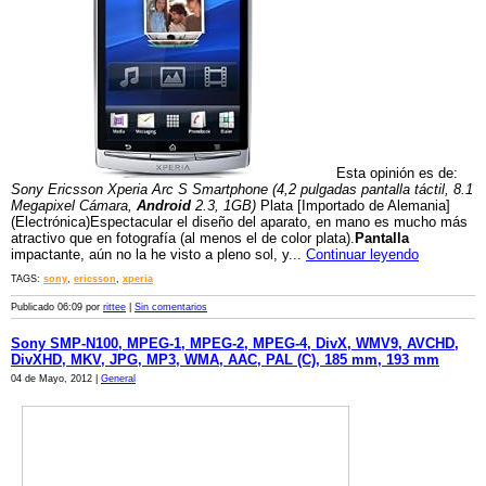
Esta opinión es de:
Sony Ericsson Xperia Arc S Smartphone (4,2 pulgadas pantalla táctil, 8.1
Megapixel Cámara,
Android
2.3, 1GB)
Plata [Importado de Alemania]
(Electrónica)Espectacular el diseño del aparato, en mano es mucho más
atractivo que en fotografía (al menos el de color plata).
Pantalla
impactante, aún no la he visto a pleno sol, y...
Continuar leyendo
TAGS:
sony
,
ericsson
,
xperia
Publicado 06:09 por
rittee
|
Sin comentarios
Sony SMP-N100, MPEG-1, MPEG-2, MPEG-4, DivX, WMV9, AVCHD,
DivXHD, MKV, JPG, MP3, WMA, AAC, PAL (C), 185 mm, 193 mm
04 de Mayo, 2012 |
General