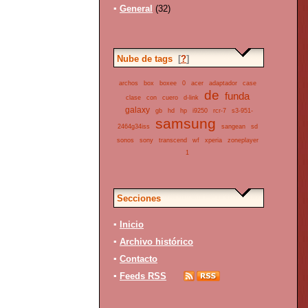
▪
General
(32)
Nube de tags
[
?
]
archos
box
boxee
0
acer
adaptador
case
de
funda
clase
con
cuero
d-link
galaxy
gb
hd
hp
i9250
rcr-7
s3-951-
samsung
2464g34iss
sangean
sd
sonos
sony
transcend
wf
xperia
zoneplayer
1
Secciones
▪
Inicio
▪
Archivo histórico
▪
Contacto
▪
Feeds RSS