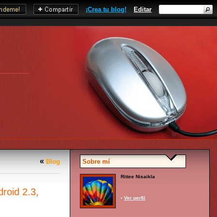
¡Crea tu blog!
Editar
«
Blog
Sobre mí
Rittee Nisaikla
roid 2.3,
▪
Ver perfil