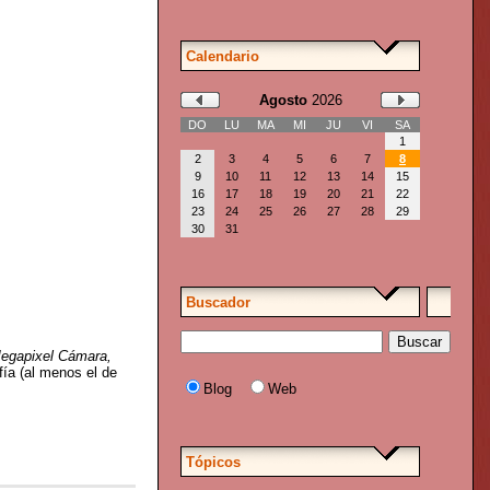
Calendario
Agosto
2026
DO
LU
MA
MI
JU
VI
SA
1
2
3
4
5
6
7
8
9
10
11
12
13
14
15
16
17
18
19
20
21
22
23
24
25
26
27
28
29
30
31
Buscador
Megapixel Cámara,
ía (al menos el de
Blog
Web
Tópicos