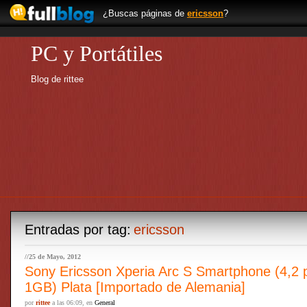
¿Buscas páginas de
ericsson
?
PC y Portátiles
Blog de rittee
Entradas por tag:
ericsson
//25 de Mayo, 2012
Sony Ericsson Xperia Arc S Smartphone (4,2 pu
1GB) Plata [Importado de Alemania]
por
rittee
a las 06:09, en
General