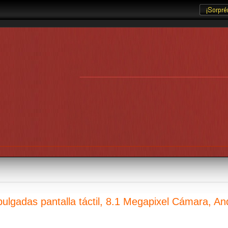
lgadas pantalla táctil, 8.1 Megapixel Cámara, And