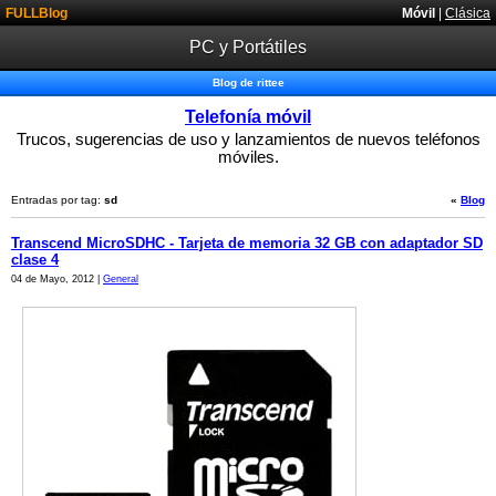
FULLBlog
Móvil
|
Clásica
PC y Portátiles
Blog de rittee
Telefonía móvil
Trucos, sugerencias de uso y lanzamientos de nuevos teléfonos
móviles.
Entradas por tag:
sd
«
Blog
Transcend MicroSDHC - Tarjeta de memoria 32 GB con adaptador SD
clase 4
04 de Mayo, 2012 |
General