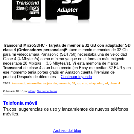
Transcend MicroSDHC - Tarjeta de memoria 32 GB con
adaptador
SD
clase 4 (Ordenadores personales)
Estuve mirando memorias de 32 Gb
para mi videocámara Panasonic (SDT750) necesitaba una de velocidad
Clase 4 (4 Mbytes/s) como mínimo ya que en el formato más exigente
necesitaba 28 Mbits/s = 3,5 Mbytes/s). Vi esta memoria de marca
Transcend
de clase 4 a un buen precio (en Ebay me pedían 32 EUR y en
ese momento tenia portes gratis en Amazon cuenta Premium de
prueba).Después de diferentes...
Continuar leyendo
TAGS:
transcend
,
microsdhc
,
tarjeta
,
de
,
memoria
,
32
,
gb
,
con
,
adaptador
,
sd
,
clase
,
4
Publicado 18:57 por
rittee
|
Sin comentarios
Telefonía móvil
Trucos, sugerencias de uso y lanzamientos de nuevos teléfonos
móviles.
Archivo del blog