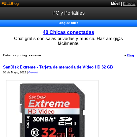
FULLBlog
Móvil
|
Clásica
PC y Portátiles
Blog de rittee
40 Chicas conectadas
Chat gratis con salas privadas y música. Haz amig@s
fácilmente.
Entradas por tag:
extreme
«
Blog
SanDisk Extreme - Tarjeta de memoria de Vídeo HD 32 GB
05 de Mayo, 2012 |
General