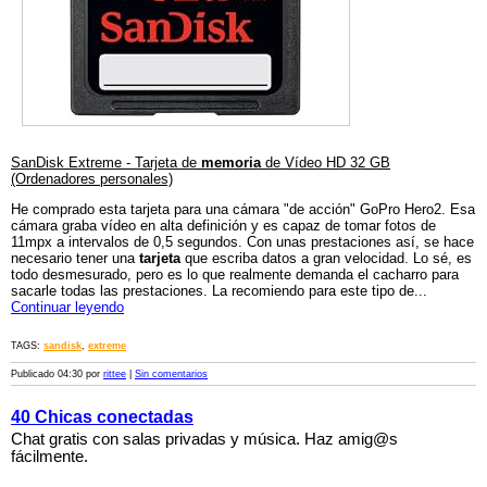
SanDisk Extreme - Tarjeta de
memoria
de Vídeo HD 32 GB
(Ordenadores personales)
He comprado esta tarjeta para una cámara "de acción" GoPro Hero2. Esa
cámara graba vídeo en alta definición y es capaz de tomar fotos de
11mpx a intervalos de 0,5 segundos. Con unas prestaciones así, se hace
necesario tener una
tarjeta
que escriba datos a gran velocidad. Lo sé, es
todo desmesurado, pero es lo que realmente demanda el cacharro para
sacarle todas las prestaciones. La recomiendo para este tipo de...
Continuar leyendo
TAGS:
sandisk
,
extreme
Publicado 04:30 por
rittee
|
Sin comentarios
40 Chicas conectadas
Chat gratis con salas privadas y música. Haz amig@s
fácilmente.