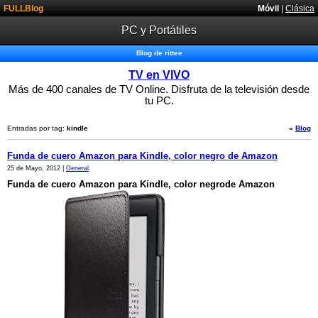
FULLBlog
Móvil
|
Clásica
PC y Portátiles
Blog de rittee
TV en VIVO
Más de 400 canales de TV Online. Disfruta de la televisión desde
tu PC.
Entradas por tag:
kindle
«
Blog
Funda de cuero Amazon para Kindle, color negro de Amazon
25 de Mayo, 2012 |
General
Funda de cuero Amazon para Kindle, color negrode
Amazon