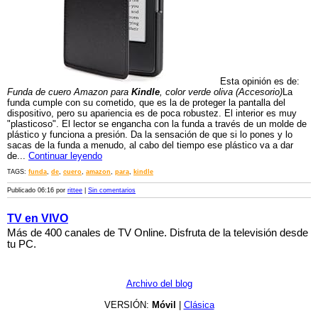
Esta opinión es de:
Funda de cuero Amazon para
Kindle
, color verde oliva (Accesorio)
La
funda cumple con su cometido, que es la de proteger la pantalla del
dispositivo, pero su apariencia es de poca robustez. El interior es muy
"plasticoso". El lector se engancha con la funda a través de un molde de
plástico y funciona a presión. Da la sensación de que si lo pones y lo
sacas de la funda a menudo, al cabo del tiempo ese plástico va a dar
de...
Continuar leyendo
TAGS:
funda
,
de
,
cuero
,
amazon
,
para
,
kindle
Publicado 06:16 por
rittee
|
Sin comentarios
TV en VIVO
Más de 400 canales de TV Online. Disfruta de la televisión desde
tu PC.
Archivo del blog
VERSIÓN:
Móvil
|
Clásica