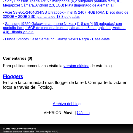
·
Sony Ericsson Xperia Arc S Smartphone (4,2 pulgadas pantalla táctil, 8.1
Megapixel Cámara, Android 2.3, 1GB) Plata [Importado de Alemania]
·
Acer S3-951-2464G34ISS Ultrabook - Intel I5 2467, 4GB RAM, Disco duro de
320GB + 20GB SSD, pantalla de 13.3 pulgadas
·
Samsung i9250 Galaxy smartphone Nexus (11,8 cm (4,65 pulgadas) con
pantalla táctil, 16GB de memoria interna, cámara de 5 megapíxeles, Android
4.0) - titanio y plata
·
Funda Smooth Case Samsung Galaxy Nexus Negra - Case-Mate
Comentarios (0)
Para publicar comentarios visita la
versión clásica
de este blog.
Floggers
Entra a la comunidad más flogger de la red. Comparte tu vida en
fotos a través del Fotolog.
Archivo del blog
VERSIÓN:
Móvil
|
Clásica
© 2011
FULLServices Network
Todos los derechos reservados |
Privacidad (No móvil)