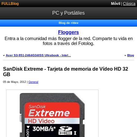
FULLBlog
Móvil
|
Clásica
PC y Portátiles
Blog de rittee
Floggers
Entra a la comunidad más flogger de la red. Comparte tu vida en
fotos a través del Fotolog.
«
Acer S3-951-2464G34ISS Ultrabook - Intel...
«
Blog
SanDisk Extreme - Tarjeta de memoria de Vídeo HD 32
GB
05 de Mayo, 2012 |
General