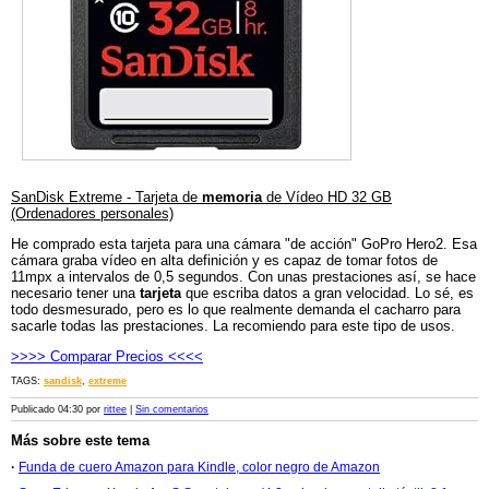
SanDisk Extreme - Tarjeta de
memoria
de Vídeo HD 32 GB
(Ordenadores personales)
He comprado esta tarjeta para una cámara "de acción" GoPro Hero2. Esa
cámara graba vídeo en alta definición y es capaz de tomar fotos de
11mpx a intervalos de 0,5 segundos. Con unas prestaciones así, se hace
necesario tener una
tarjeta
que escriba datos a gran velocidad. Lo sé, es
todo desmesurado, pero es lo que realmente demanda el cacharro para
sacarle todas las prestaciones. La recomiendo para este tipo de usos.
>>>> Comparar Precios <<<<
TAGS:
sandisk
,
extreme
Publicado 04:30 por
rittee
|
Sin comentarios
Más sobre este tema
·
Funda de cuero Amazon para Kindle, color negro de Amazon